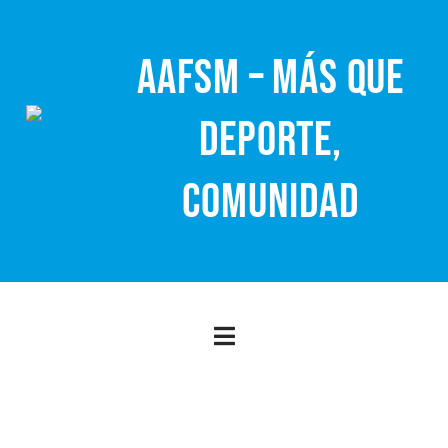
Saltar
al
AAFSM – MÁS QUE
contenido
DEPORTE,
COMUNIDAD
Toggle
Navigation
Inicio
Post Views:
564
Anterior
Siguiente